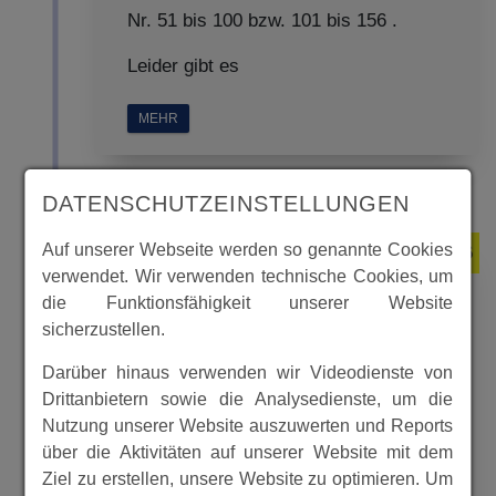
Nr. 51 bis 100 bzw. 101 bis 156 .
Leider gibt es
MEHR
DATENSCHUTZEINSTELLUNGEN
Auf unserer Webseite werden so genannte Cookies
1936
verwendet. Wir verwenden technische Cookies, um
die Funktionsfähigkeit unserer Website
sicherzustellen.
Spangenberger Zeitungen
Jahrgang 1936 Teil II Nrn. 51 bis
Darüber hinaus verwenden wir Videodienste von
Drittanbietern sowie die Analysedienste, um die
100
Nutzung unserer Website auszuwerten und Reports
über die Aktivitäten auf unserer Website mit dem
Ziel zu erstellen, unsere Website zu optimieren. Um