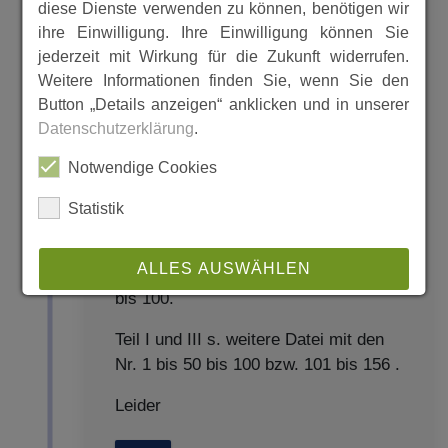
diese Dienste verwenden zu können, benötigen wir
ihre Einwilligung. Ihre Einwilligung können Sie
jederzeit mit Wirkung für die Zukunft widerrufen.
Weitere Informationen finden Sie, wenn Sie den
Button „Details anzeigen“ anklicken und in unserer
Datenschutzerklärung
.
Notwendige Cookies
Statistik
Hier ist der Jahrgang der
Spangenberger Zeitungen für das Jahr
ALLES AUSWÄHLEN
1936, und zwar Teil II mit den Nrn. 51
bis 100.
ABLEHNEN
Teil I und III s. weitere Datei mit den
Nr. 1 bis 50 bis 100 bzw. 101 bis 156 .
SPEICHERN
Leider
Details anzeigen