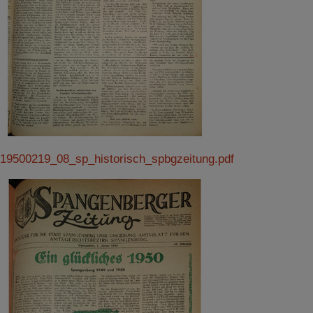
19500219_08_sp_historisch_spbgzeitung.pdf