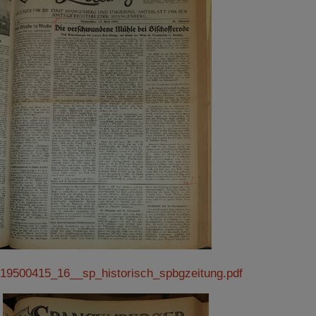
19500415_16__sp_historisch_spbgzeitung.pdf