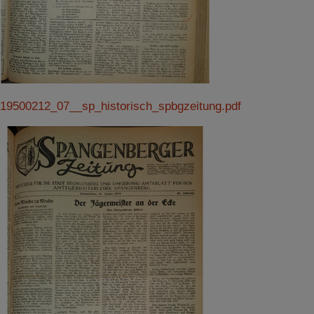
19500212_07__sp_historisch_spbgzeitung.pdf