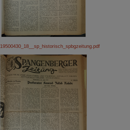
19500430_18__sp_historisch_spbgzeitung.pdf