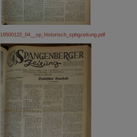
19500122_04__sp_historisch_spbgzeitung.pdf