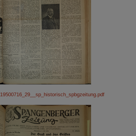
19500716_29__sp_historisch_spbgzeitung.pdf