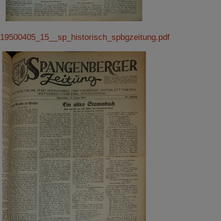
19500405_15__sp_historisch_spbgzeitung.pdf