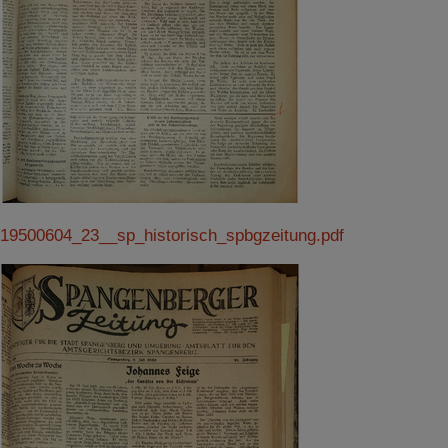
19500604_23__sp_historisch_spbgzeitung.pdf