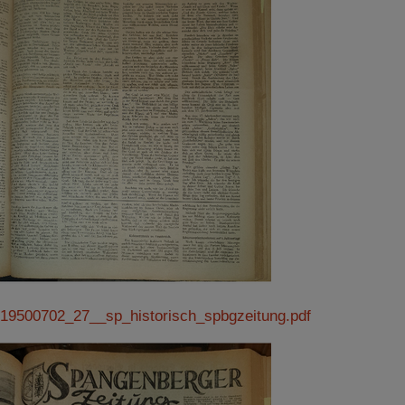
19500702_27__sp_historisch_spbgzeitung.pdf