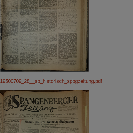
19500709_28__sp_historisch_spbgzeitung.pdf