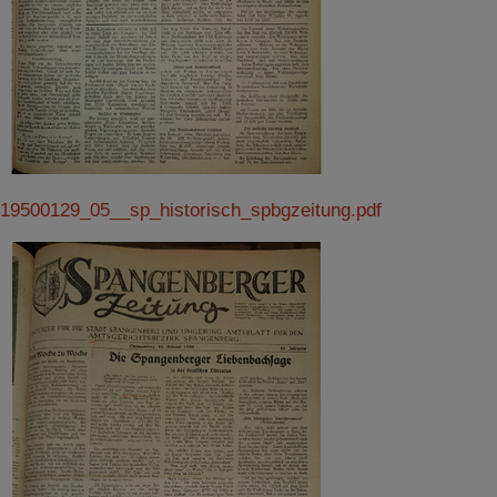
19500129_05__sp_historisch_spbgzeitung.pdf