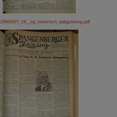
19500507_19__sp_historisch_spbgzeitung.pdf