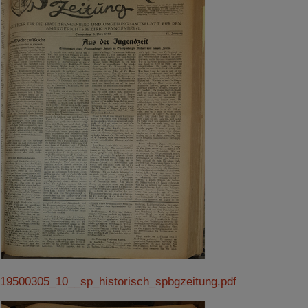
19500305_10__sp_historisch_spbgzeitung.pdf