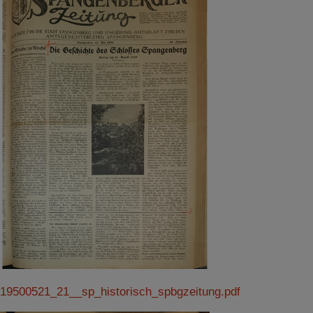
19500521_21__sp_historisch_spbgzeitung.pdf