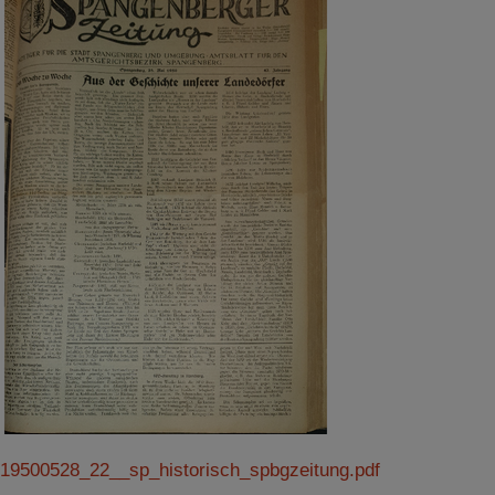
19500528_22__sp_historisch_spbgzeitung.pdf