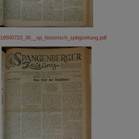
19500723_30__sp_historisch_spbgzeitung.pdf