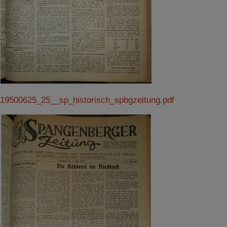
19500625_25__sp_historisch_spbgzeitung.pdf