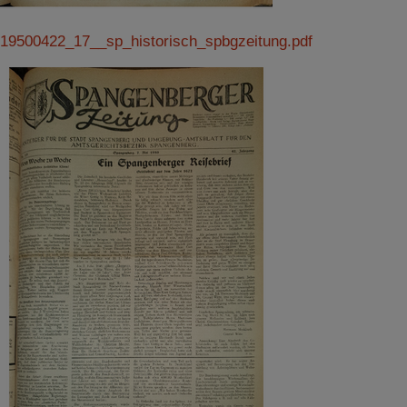
19500422_17__sp_historisch_spbgzeitung.pdf