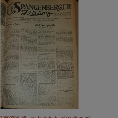
19500205_06__sp_historisch_spbgzeitung.pdf