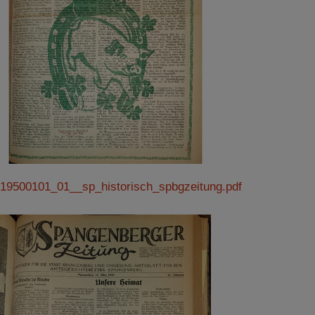
19500101_01__sp_historisch_spbgzeitung.pdf