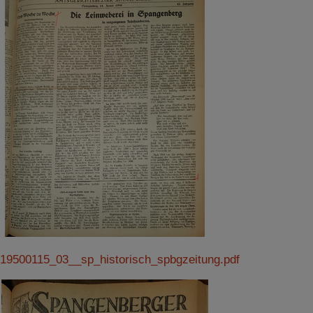
19500115_03__sp_historisch_spbgzeitung.pdf