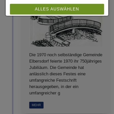
ALLES AUSWÄHLEN
ABLEHNEN
SPEICHERN
Details anzeigen
Die 1970 noch selbständige Gemeinde
Impressum
|
Datenschutz
Elbersdorf feierte 1970 ihr 750jähriges
Jubiliäum. Die Gemeinde hat
anlässlich dieses Festes eine
umfangreiche Festschrift
herausgegeben, in der ein
umfangreicher g
MEHR