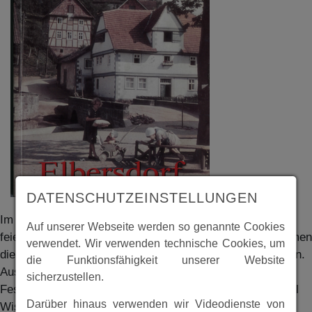
DATENSCHUTZEINSTELLUNGEN
Im Juni 1995 konnte Elbersdorf das 775jährige Jubiläum
Auf unserer Webseite werden so genannte Cookies
feiern. Die Elbersdörfer - auch Gi-Gäcker genannt - nahmen
verwendet. Wir verwenden technische Cookies, um
dieses Jubiläum zum Anlass um ein großes Fest zu feiern.
die Funktionsfähigkeit unserer Website
Aus Anlass dieses Jubiläums wurde eine umfangreiche
sicherzustellen.
Festschrift herausgegeben. Hierin ist die Historie und viel
Darüber hinaus verwenden wir Videodienste von
Wissenswertes über den Ort und seine Vergangenheit