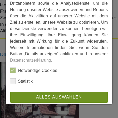
Drittanbietern sowie die Analysedienste, um die
beschrieben. Autoren der Festschrift waren Otto Koch,
Nutzung unserer Website auszuwerten und Reports
Franz Sinning, Herbert Rohde, Werner Becker, Klaus
über die Aktivitäten auf unserer Website mit dem
Zwolinski, Inge Acker, Wolfgang Krause, Siegmar Schuster.
Ziel zu erstellen, unsere Website zu optimieren. Um
In die Festschrift wurden einige Bilder von dem
diese Dienste verwenden zu können, benötigen wir
Altbürgermeister Hartmann Aßmann aufgenommen.
ihre Einwilligung. Ihre Einwilligung können Sie
jederzeit mit Wirkung für die Zukunft widerrufen.
Weitere Informationen finden Sie, wenn Sie den
Dateien
Button „Details anzeigen“ anklicken und in unserer
Datenschutzerklärung
.
Notwendige Cookies
Statistik
ALLES AUSWÄHLEN
ABLEHNEN