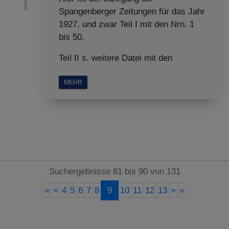
Spangenberger Zeitungen für das Jahr
1927, und zwar Teil I mit den Nrn. 1
bis 50.
Teil II s. weitere Datei mit den
MEHR
Suchergebnisse 81 bis 90 von 131
«
<
4
5
6
7
8
9
10
11
12
13
>
»