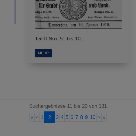
Teil II Nrn. 51 bis 101
MEHR
Suchergebnisse 11 bis 20 von 131
«
<
1
2
3
4
5
6
7
8
9
10
>
»