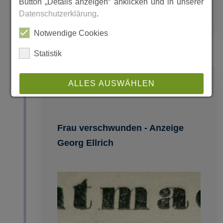
Button „Details anzeigen“ anklicken und in unserer
Datenschutzerklärung
.
MEHR
Notwendige Cookies
Statistik
1933
ALLES AUSWÄHLEN
ABLEHNEN
Frau verschwunden - Anzeige
SPEICHERN
Georg Ellrich
Details anzeigen
Impressum
|
Datenschutz