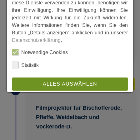
statt. Es nahmen über 600
diese Dienste verwenden zu können, benötigen wir
ihre Einwilligung. Ihre Einwilligung können Sie
Schülerinnen und Schüler teil.
jederzeit mit Wirkung für die Zukunft widerrufen.
Nach dem Bericht in der
Weitere Informationen finden Sie, wenn Sie den
Spangenberger Z
Button „Details anzeigen“ anklicken und in unserer
Datenschutzerklärung
.
MEHR
Notwendige Cookies
Statistik
1950
ALLES AUSWÄHLEN
ABLEHNEN
Filmprojektor für Bischofferode,
SPEICHERN
Pfieffe, Weidelbach und
Vockerode-D.
Details anzeigen