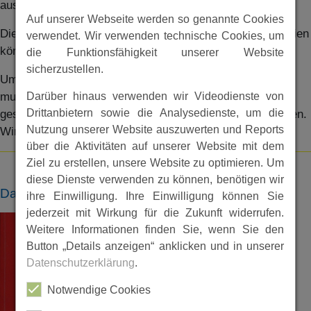
aus dem Dorf ergeben.
Auf unserer Webseite werden so genannte Cookies
Die Festschrift ist hier in 2 Teilen veröffentlicht. Die Dateien
verwendet. Wir verwenden technische Cookies, um
können nach Stichworten durchsucht werden.
die Funktionsfähigkeit unserer Website
sicherzustellen.
Um die Qualität der Dateien nicht zu beeinträchtigen,
Darüber hinaus verwenden wir Videodienste von
musste im Hinblick auf die Gesamtdatenmenge der
Drittanbietern sowie die Analysedienste, um die
gesamten Festschrift diese in 2 Teilen eingescannt werden.
Nutzung unserer Website auszuwerten und Reports
Wir bitte um Verständnis.
über die Aktivitäten auf unserer Website mit dem
Ziel zu erstellen, unsere Website zu optimieren. Um
diese Dienste verwenden zu können, benötigen wir
Dateien
ihre Einwilligung. Ihre Einwilligung können Sie
jederzeit mit Wirkung für die Zukunft widerrufen.
Weitere Informationen finden Sie, wenn Sie den
Button „Details anzeigen“ anklicken und in unserer
Datenschutzerklärung
.
Notwendige Cookies