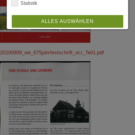
Statistik
ALLES AUSWÄHLEN
ABLEHNEN
20100909_we_675jahrfestschrift_ocr_Teil1.pdf
SPEICHERN
Details anzeigen
Impressum
|
Datenschutz