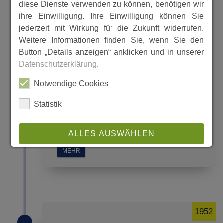
diese Dienste verwenden zu können, benötigen wir
ihre Einwilligung. Ihre Einwilligung können Sie
jederzeit mit Wirkung für die Zukunft widerrufen.
Kirmes in Landefeld 1952 -
Weitere Informationen finden Sie, wenn Sie den
Fotostrecke
Button „Details anzeigen“ anklicken und in unserer
Datenschutzerklärung
.
1952 wird in Landefeld Kirmes
Notwendige Cookies
gefeiert.
Statistik
Traditionell ist das ganze Dorf auf den
Beinen und gestaltet den Festzug.
ALLES AUSWÄHLEN
MEHR
ABLEHNEN
SPEICHERN
1952
Details anzeigen