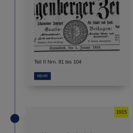
Teil II Nrn. 81 bis 104
MEHR
1915