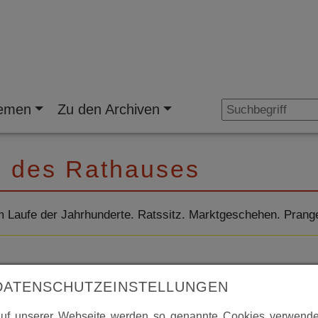
emen
Zu den Archiven
e des Rathauses
Laufe der Jahrhunderte. Ratssitz. Marktgeschehen. Prang
DATENSCHUTZEINSTELLUNGEN
uf unserer Webseite werden so genannte Cookies verwende