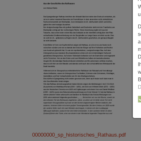
W
u
D
s
a
m
D
I
w
B
D
00000000_sp_historisches_Rathaus.pdf