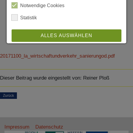
Notwendige Cookies
Statistik
ALLES AUSWÄHLEN
ABLEHNEN
20171100_la_wirtschaftundverkehr_sanierungod.pdf
SPEICHERN
Dieser Beitrag wurde eingestellt von:
Reiner Ploß
Details anzeigen
Impressum
|
Datenschutz
Zurück
Impressum
Datenschutz