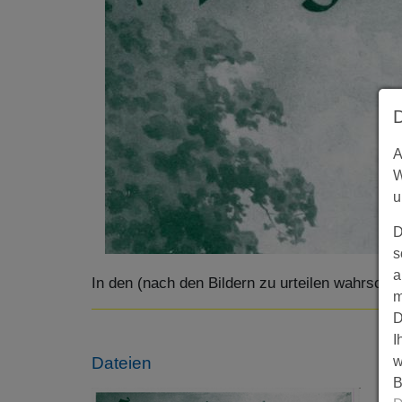
A
W
u
D
s
a
In den (nach den Bildern zu urteilen wahrsche
m
D
I
Dateien
w
B