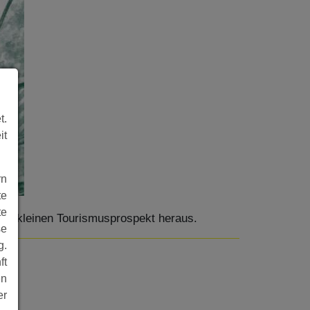
t.
it
rn
te
te
inen kleinen Tourismusprospekt heraus.
se
g.
ft
en
er