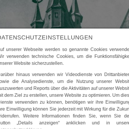
DATENSCHUTZEINSTELLUNGEN
uf unserer Webseite werden so genannte Cookies verwende
ir verwenden technische Cookies, um die Funktionsfähigke
nserer Website sicherzustellen.
arüber hinaus verwenden wir Videodienste von Drittanbiete
owie die Analysedienste, um die Nutzung unserer Websi
uszuwerten und Reports über die Aktivitäten auf unserer Websi
inlich) in den 1930iger Jahren gab die Stadt Spangenberg e
it dem Ziel zu erstellen, unsere Website zu optimieren. Um die
ienste verwenden zu können, benötigen wir ihre Einwilligun
hre Einwilligung können Sie jederzeit mit Wirkung für die Zukun
iderrufen. Weitere Informationen finden Sie, wenn Sie d
utton „Details anzeigen“ anklicken und in unser