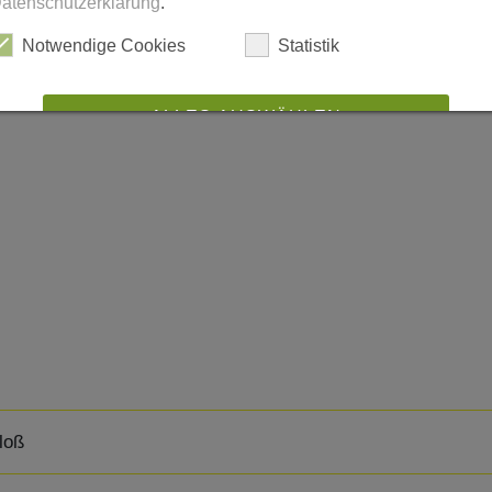
atenschutzerklärung
.
Notwendige Cookies
Statistik
ALLES AUSWÄHLEN
ABLEHNEN
SPEICHERN
Details anzeigen
Impressum
|
Datenschutz
loß