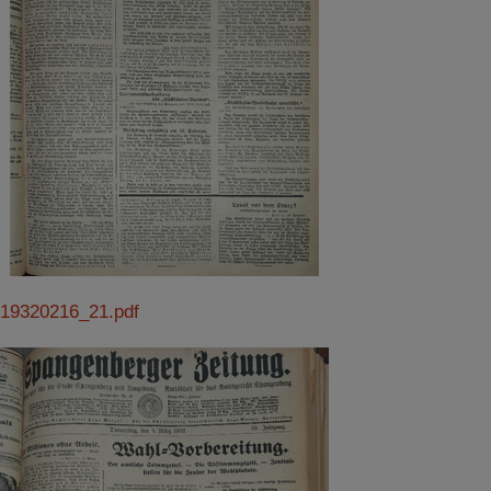
19320216_21.pdf