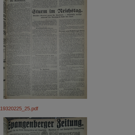
19320225_25.pdf