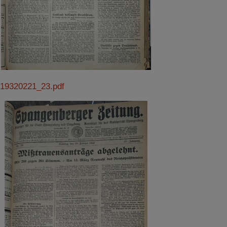
19320221_23.pdf