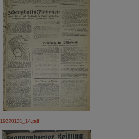
19320131_14.pdf