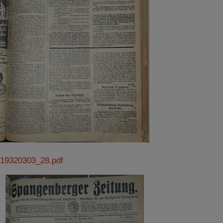
19320303_28.pdf