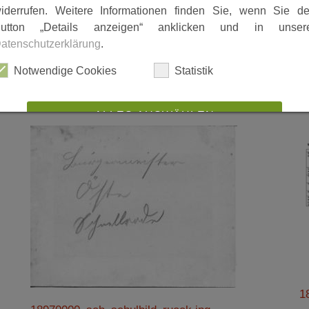
iderrufen. Weitere Informationen finden Sie, wenn Sie d
erden. Danke für die Mithilfe.
utton „Details anzeigen“ anklicken und in unser
atenschutzerklärung
.
Notwendige Cookies
Statistik
ALLES AUSWÄHLEN
ABLEHNEN
SPEICHERN
Details anzeigen
Impressum
|
Datenschutz
1