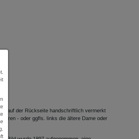
t.
it
rn
te
 da auf der Rückseite handschriftlich vermerkt
te
 waren - oder ggfls. links die ältere Dame oder
se
."
g.
ft
 Das Bild wurde 1897 aufgenommen, eine