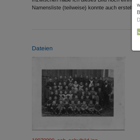
w
Namensliste (teilweise) konnte auch erstellt w
B
D
Dateien