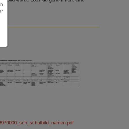
en
er
8970000_sch_schulbild_namen.pdf