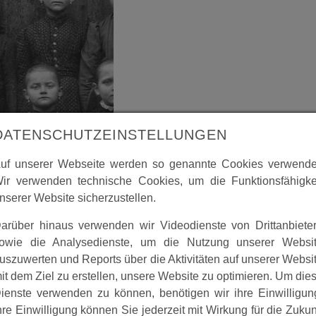
DATENSCHUTZEINSTELLUNGEN
uf unserer Webseite werden so genannte Cookies verwende
ir verwenden technische Cookies, um die Funktionsfähigke
nserer Website sicherzustellen.
m Text hier eingestellt:
arüber hinaus verwenden wir Videodienste von Drittanbiete
owie die Analysedienste, um die Nutzung unserer Websi
us den 1920iger Jahren. Es dürfte Schnellröder Kinder zeigen,
uszuwerten und Reports über die Aktivitäten auf unserer Websi
ch erkennt jemand einen seiner Vorfahren, die damals Kinder
it dem Ziel zu erstellen, unsere Website zu optimieren. Um die
rmationen zu dem Bild liefern kann, bitte Mitteilung an mich
ienste verwenden zu können, benötigen wir ihre Einwilligun
hre Einwilligung können Sie jederzeit mit Wirkung für die Zukun
von Peter Kühlborn (Sohn von Heinrich Kühlborn) erhalten.