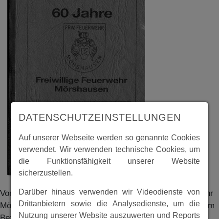
DATENSCHUTZEINSTELLUNGEN
Auf unserer Webseite werden so genannte Cookies
verwendet. Wir verwenden technische Cookies, um
die Funktionsfähigkeit unserer Website
sicherzustellen.
Darüber hinaus verwenden wir Videodienste von
Vom 24. bis 26. Juni 1989 feierte die Freiwillige Feuerwehr
Drittanbietern sowie die Analysedienste, um die
Mörshausen ihr 60jähriges Bestehen, verbunden mit einem
Nutzung unserer Website auszuwerten und Reports
Bezirksfeuerwehrfest. Aus diesem Anlass wurde eine