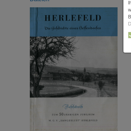
I
w
B
D