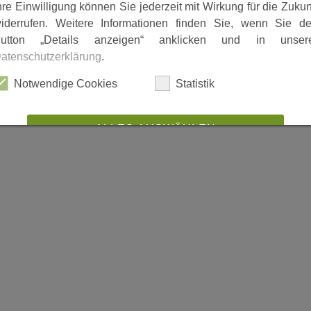
hre Einwilligung können Sie jederzeit mit Wirkung für die Zukun
iderrufen. Weitere Informationen finden Sie, wenn Sie d
utton „Details anzeigen“ anklicken und in unser
atenschutzerklärung
.
Notwendige Cookies
Statistik
ALLES AUSWÄHLEN
ABLEHNEN
SPEICHERN
Details anzeigen
Impressum
|
Datenschutz