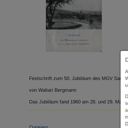
A
Festschrift zum 50. Jubiläum des MGV Sanges
W
u
von Waltari Bergmann
D
Das Jubiläum fand 1960 am 28. und 29. Mai st
s
a
m
D
Dateien