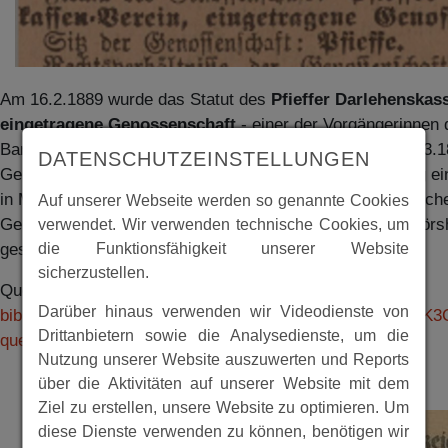
Am 16.2.1889 wurde das Statut des
Pfieffer Darlehenskas
eingetragene Genossenschaft
- einer der Vorgängerinnen 
Bank Spangenberg-Morschen eG - errichtet und am 05.03.1
DATENSCHUTZEINSTELLUNGEN
Genossenschaftsregister des Amtsgerichts Spangenberg ei
in Mörshausen efolgte später die Gründung einer entsprec
Auf unserer Webseite werden so genannte Cookies
Genossenschaft. Hierüber gibt es unter der Rubrik für Mör
verwendet. Wir verwenden technische Cookies, um
die Funktionsfähigkeit unserer Website
gesonderten Eintrag.
sicherzustellen.
Quelle:
https://www.deutsche-digitale-
Darüber hinaus verwenden wir Videodienste von
bibliothek.de/newspaper/item/W52RGBSEVQHYPBD45LK
Drittanbietern sowie die Analysedienste, um die
query=Pfieffe&issuepage=1
Nutzung unserer Website auszuwerten und Reports
über die Aktivitäten auf unserer Website mit dem
Ziel zu erstellen, unsere Website zu optimieren. Um
diese Dienste verwenden zu können, benötigen wir