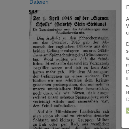
Dateien
A
W
u
D
s
a
m
D
I
w
B
D