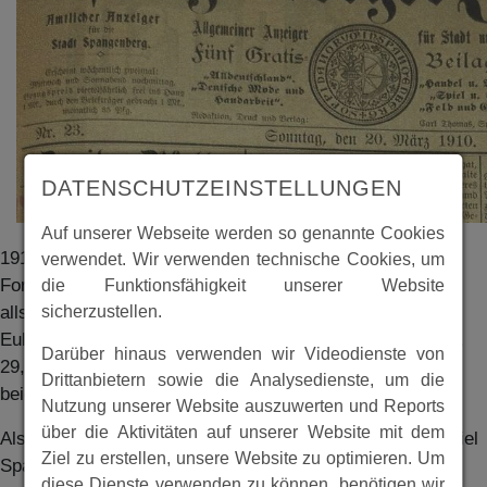
DATENSCHUTZEINSTELLUNGEN
Auf unserer Webseite werden so genannte Cookies
1910 veröffentlichte die Spangenberger Zeitung in 5
verwendet. Wir verwenden technische Cookies, um
Fortsetzungen ein Märchen von Adam Siebert, unserem
die Funktionsfähigkeit unserer Website
sicherzustellen.
allseits geschätzten Heimatdichter. “Das Geheimnis des
Eulenturms” erschien in den 1910er Ausgaben Nr. 23, 25,
Darüber hinaus verwenden wir Videodienste von
29, 33 und 35. Die jeweilen Seiten sind in der Anlage
Drittanbietern sowie die Analysedienste, um die
beigefügt und die Textstellen rot markiert.
Nutzung unserer Website auszuwerten und Reports
über die Aktivitäten auf unserer Website mit dem
Also lest nach was es mit dem Eulenturm auf sich hat. Viel
Ziel zu erstellen, unsere Website zu optimieren. Um
Spass beim Lesen.
diese Dienste verwenden zu können, benötigen wir