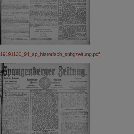
19191130_94_sp_historisch_spbgzeitung.pdf