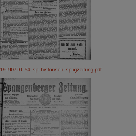
19190710_54_sp_historisch_spbgzeitung.pdf