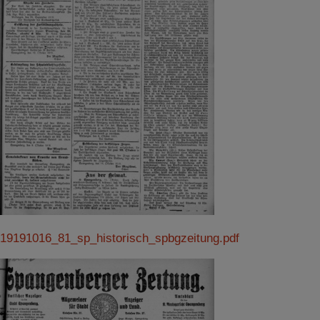
19191016_81_sp_historisch_spbgzeitung.pdf