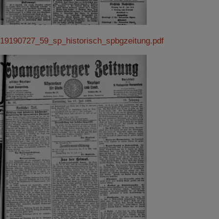
19190727_59_sp_historisch_spbgzeitung.pdf