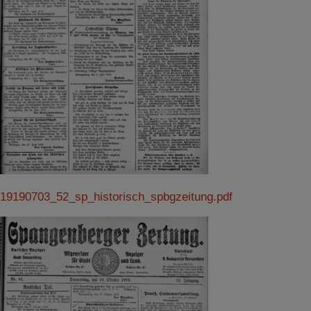
19190703_52_sp_historisch_spbgzeitung.pdf