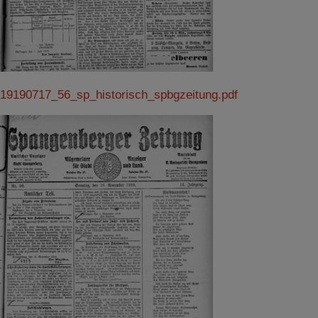
19190717_56_sp_historisch_spbgzeitung.pdf