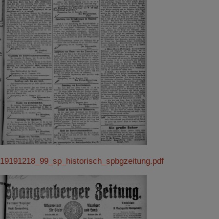
19191218_99_sp_historisch_spbgzeitung.pdf