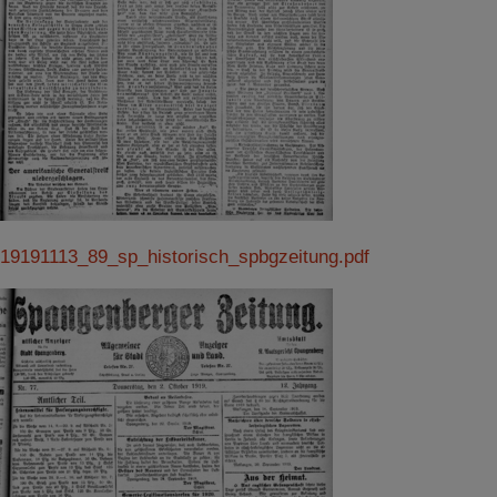
19191113_89_sp_historisch_spbgzeitung.pdf