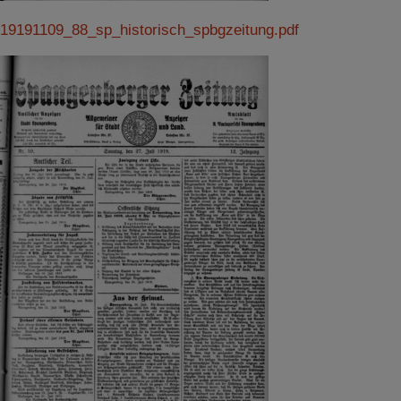
19191109_88_sp_historisch_spbgzeitung.pdf