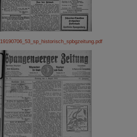
19190706_53_sp_historisch_spbgzeitung.pdf