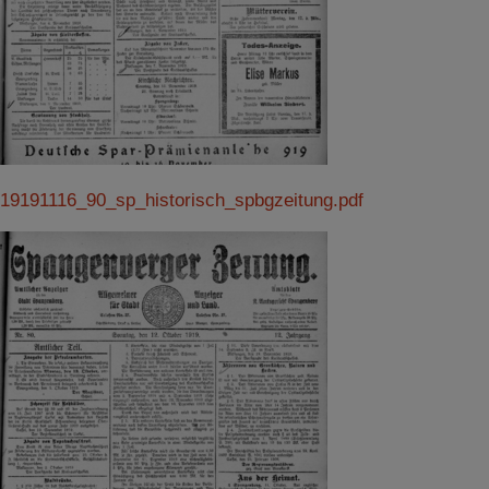
19191116_90_sp_historisch_spbgzeitung.pdf