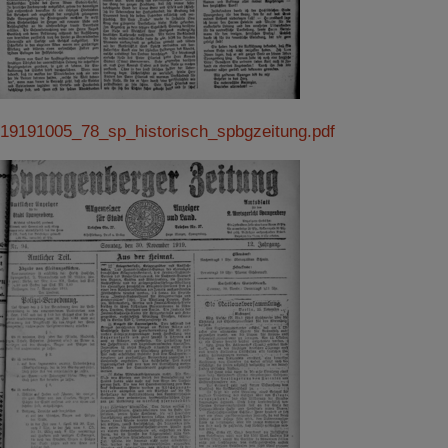
19191005_78_sp_historisch_spbgzeitung.pdf