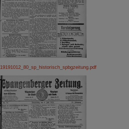
19191012_80_sp_historisch_spbgzeitung.pdf