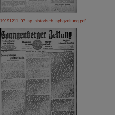
19191211_97_sp_historisch_spbgzeitung.pdf