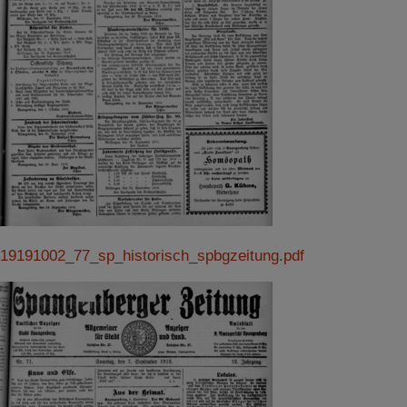
19191002_77_sp_historisch_spbgzeitung.pdf