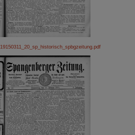
19150311_20_sp_historisch_spbgzeitung.pdf