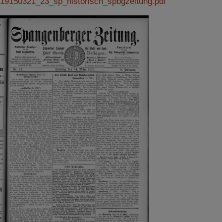
19150321_23_sp_historisch_spbgzeitung.pdf