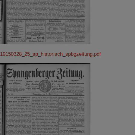
19150328_25_sp_historisch_spbgzeitung.pdf