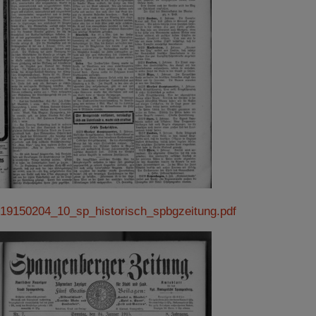
19150204_10_sp_historisch_spbgzeitung.pdf