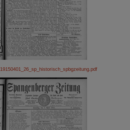
19150401_26_sp_historisch_spbgzeitung.pdf