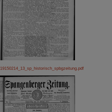
19150214_13_sp_historisch_spbgzeitung.pdf