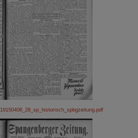
19150408_28_sp_historisch_spbgzeitung.pdf