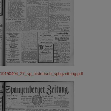
19150404_27_sp_historisch_spbgzeitung.pdf