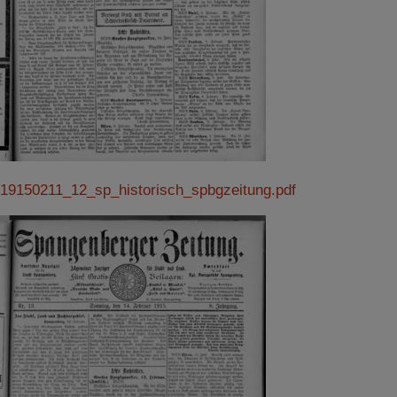
19150211_12_sp_historisch_spbgzeitung.pdf