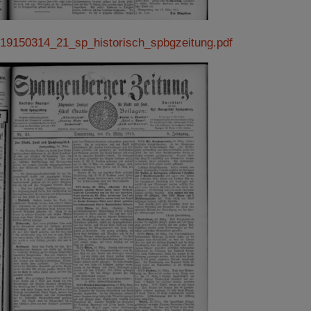
19150314_21_sp_historisch_spbgzeitung.pdf