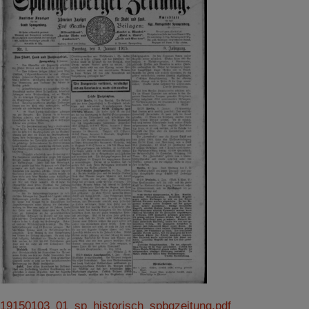
19150103_01_sp_historisch_spbgzeitung.pdf