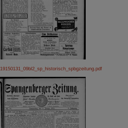
19150131_09bl2_sp_historisch_spbgzeitung.pdf