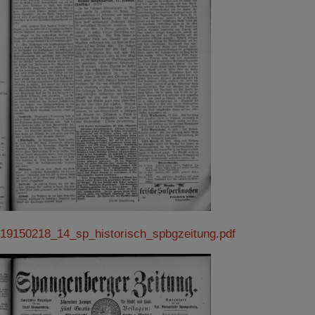
19150218_14_sp_historisch_spbgzeitung.pdf