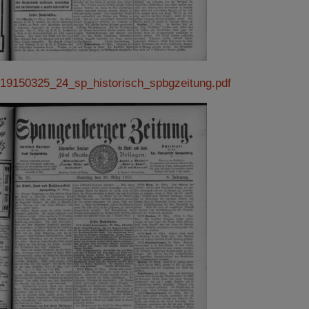
19150325_24_sp_historisch_spbgzeitung.pdf