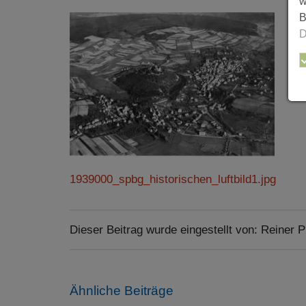
w
B
D
1939000_spbg_historischen_luftbild1.jpg
Dieser Beitrag wurde eingestellt von:
Reiner P
Ähnliche Beiträge