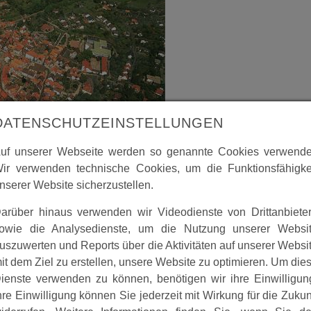
DATENSCHUTZEINSTELLUNGEN
uf unserer Webseite werden so genannte Cookies verwende
ir verwenden technische Cookies, um die Funktionsfähigke
nserer Website sicherzustellen.
Ein Luftbild ist wohl Ende der 30iger Jahre entstanden. Bei
macht, welche zu Schulungszwecken im Jahre 1942 verwand
arüber hinaus verwenden wir Videodienste von Drittanbiete
. Das zweite Luftbild wurde 1992 zur Erstellung einer Post
owie die Analysedienste, um die Nutzung unserer Websi
d dieser Bilder jedoch sicherlich hier die Entwicklung der S
uszuwerten und Reports über die Aktivitäten auf unserer Websi
it dem Ziel zu erstellen, unsere Website zu optimieren. Um die
ienste verwenden zu können, benötigen wir ihre Einwilligun
hre Einwilligung können Sie jederzeit mit Wirkung für die Zukun