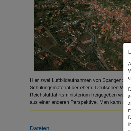
A
W
u
Hier zwei Luftbildaufnahmen von Spangenberg. 
Schulungsmaterial der ehem. Deutschen Wehr
D
Reichsluftfahrtsministerium freigegeben wurde
s
aus einer anderen Perspektive. Man kann anhan
a
m
D
I
Dateien