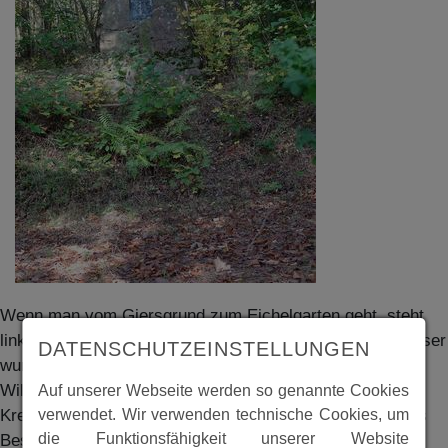
Wenn man vom Giersgrund zum Eichelgarten geht, steht
links oben an der Böschung der "Krenesophenstein". Dieser
DATENSCHUTZEINSTELLUNGEN
wurde von der 1902 gegründeten Schülervereinigung des
Wilhelmsgymnasiums in Kassel 1919 dort errichetet. Die
Auf unserer Webseite werden so genannte Cookies
Krenesophen feierten 1952 in Spangenberg ihr 50jähriges
verwendet. Wir verwenden technische Cookies, um
die Funktionsfähigkeit unserer Website
Bestehen.