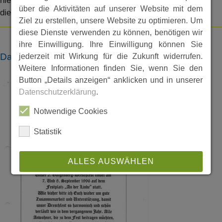
hierzu haben, bitte ich diese dem Archiv zur Ergänzung
über die Aktivitäten auf unserer Website mit dem
dieses Beitrags zur Verfügung zu stellen.
Ziel zu erstellen, unsere Website zu optimieren. Um
diese Dienste verwenden zu können, benötigen wir
ihre Einwilligung. Ihre Einwilligung können Sie
Dateien
jederzeit mit Wirkung für die Zukunft widerrufen.
Weitere Informationen finden Sie, wenn Sie den
Button „Details anzeigen“ anklicken und in unserer
Datenschutzerklärung
.
Notwendige Cookies
Statistik
ALLES AUSWÄHLEN
ABLEHNEN
SPEICHERN