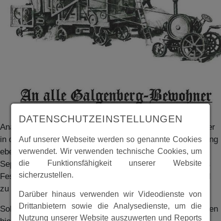
DATENSCHUTZEINSTELLUNGEN
Analog der traditionellen Schollenkirmes feierte man in der
in den 60iger Jahren neu entstandenen Galgenbergsiedlung
Auf unserer Webseite werden so genannte Cookies
verwendet. Wir verwenden technische Cookies, um
ebenfalls ein Fest. Das 2. Dreschfest sollte am 7./8.
die Funktionsfähigkeit unserer Website
September 1996 stattfinden. Zwecks Organisation dieses
sicherzustellen.
Festes lud die Galgenbergbürgermeisterin Helene Ruppel
zu einer Zusammenkunft ein.
Darüber hinaus verwenden wir Videodienste von
Drittanbietern sowie die Analysedienste, um die
Sollte jemand Bilder dieses Festes oder weitere Unterlagen
Nutzung unserer Website auszuwerten und Reports