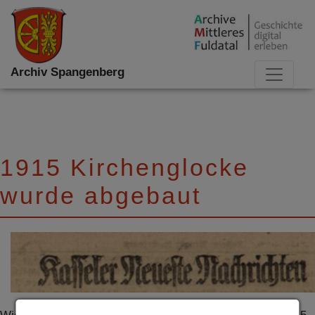
Archiv Spangenberg
1915 Kirchenglocke
wurde abgebaut