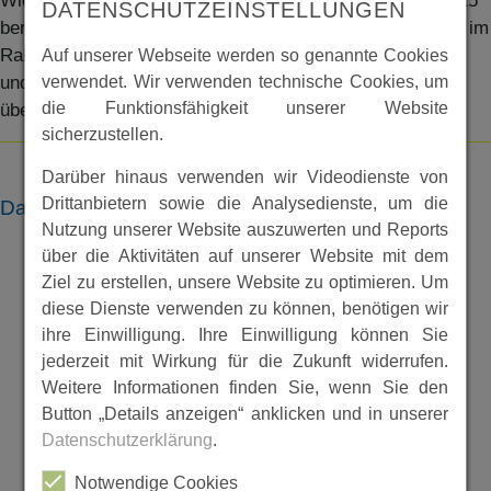
Wie in den Kasseler Neuesten Nachrichten am 26.07.1915
DATENSCHUTZEINSTELLUNGEN
berichtet, wurde eine der Spangenberger Kirchenglocken im
Rahmen eines “Abschiedsgottesdienstes” verabschiedet
Auf unserer Webseite werden so genannte Cookies
verwendet. Wir verwenden technische Cookies, um
und für die Zwecke des 1. Weltkrieges dem Kaiserreich
die Funktionsfähigkeit unserer Website
übergeben.
sicherzustellen.
Darüber hinaus verwenden wir Videodienste von
Drittanbietern sowie die Analysedienste, um die
Dateien
Nutzung unserer Website auszuwerten und Reports
über die Aktivitäten auf unserer Website mit dem
Ziel zu erstellen, unsere Website zu optimieren. Um
diese Dienste verwenden zu können, benötigen wir
ihre Einwilligung. Ihre Einwilligung können Sie
jederzeit mit Wirkung für die Zukunft widerrufen.
Weitere Informationen finden Sie, wenn Sie den
Button „Details anzeigen“ anklicken und in unserer
Datenschutzerklärung
.
Notwendige Cookies