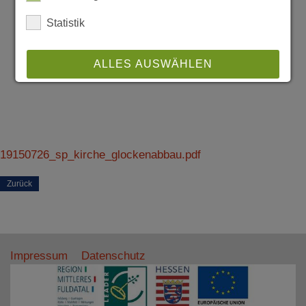
Statistik
ALLES AUSWÄHLEN
ABLEHNEN
SPEICHERN
19150726_sp_kirche_glockenabbau.pdf
Details anzeigen
Zurück
Impressum
|
Datenschutz
Impressum
Datenschutz